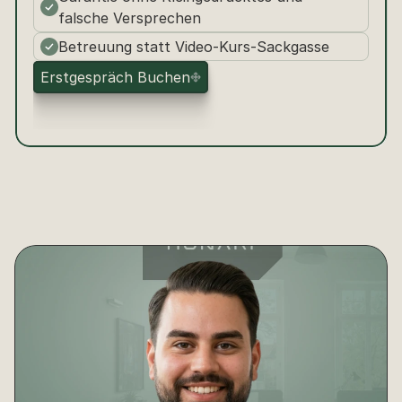
falsche Versprechen
Betreuung statt Video-Kurs-Sackgasse
E
r
s
t
g
e
s
p
r
ä
c
h
B
u
c
h
e
n