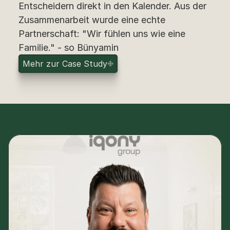
Entscheidern direkt in den Kalender. Aus der 
Zusammenarbeit wurde eine echte 
Partnerschaft: "Wir fühlen uns wie eine 
Familie." - so Bünyamin
M
e
h
r
z
u
r
C
a
s
e
S
t
u
d
y