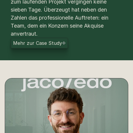
zum laufenden Projekt vergingen keine 
sieben Tage. Überzeugt hat neben den 
Zahlen das professionelle Auftreten: ein 
Team, dem ein Konzern seine Akquise 
anvertraut.
M
e
h
r
z
u
r
C
a
s
e
S
t
u
d
y