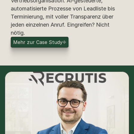
Vertriebsorganisation. AI-gesteuerte, 
automatisierte Prozesse von Leadliste bis 
Terminierung, mit voller Transparenz über 
jeden einzelnen Anruf. Eingreifen? Nicht 
nötig.
M
e
h
r
z
u
r
C
a
s
e
S
t
u
d
y