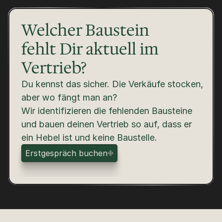
Welcher Baustein
fehlt Dir aktuell im 
Vertrieb?
Du kennst das sicher. Die Verkäufe stocken, 
aber wo fängt man an? 
Wir identifizieren die fehlenden Bausteine 
und bauen deinen Vertrieb so auf, dass er 
ein Hebel ist und keine Baustelle.
E
r
s
t
g
e
s
p
r
ä
c
h
b
u
c
h
e
n