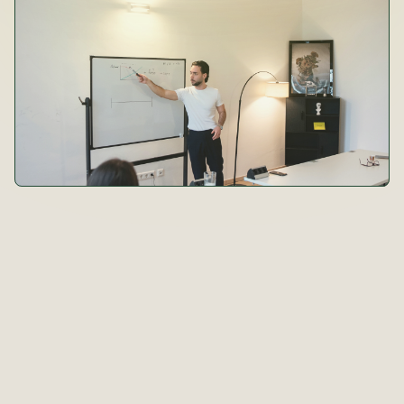
B
e
r
a
t
u
n
g
&
L
ö
s
u
n
g
e
n
Trusted Partnerships