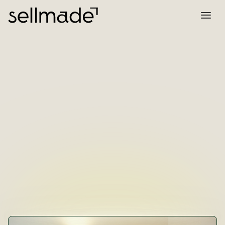
 6,2 MIO € GENERIERTER MEHR-UMSATZ