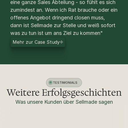
eine ganze Sales Abteilung - so fühlt es sich 
zumindest an. Wenn ich Rat brauche oder ein 
offenes Angebot dringend closen muss, 
dann ist Sellmade zur Stelle und weiß sofort 
was zu tun ist um ans Ziel zu kommen"
M
e
h
r
z
u
r
C
a
s
e
S
t
u
d
y
TESTIMONIALS
Weitere Erfolgsgeschichten
Was unsere Kunden über Sellmade sagen
Tomi aka. Mr. 
E
Doppelklick
Cre