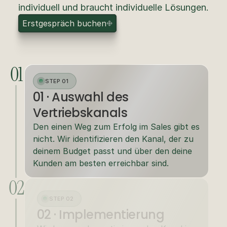
individuell und braucht individuelle Lösungen.
E
r
s
t
g
e
s
p
r
ä
c
h
b
u
c
h
e
n
01
STEP 01
01 · Auswahl des 
Vertriebskanals
Den einen Weg zum Erfolg im Sales gibt es 
nicht. Wir identifizieren den Kanal, der zu 
deinem Budget passt und über den deine 
Kunden am besten erreichbar sind.
02
STEP 02
02 · Implementierung